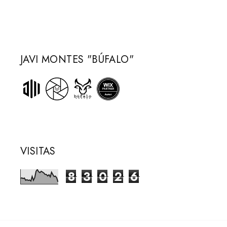
JAVI MONTES "BÚFALO"
VISITAS
8
3
0
2
6