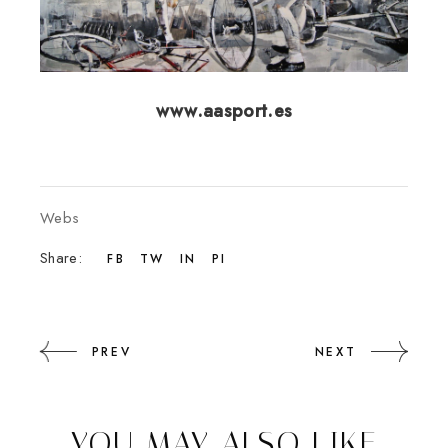
www.aasport.es
Webs
Share:
FB
TW
IN
PI
PREV
NEXT
YOU MAY ALSO LIKE